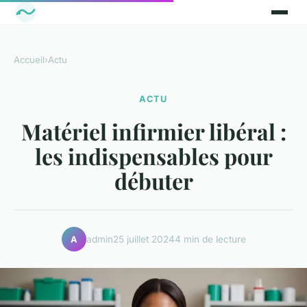
Accueil
›
Actu
ACTU
Matériel infirmier libéral :
les indispensables pour
débuter
admin
25 juillet 2024
4 min de lecture
A