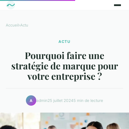
Accueil
›
Actu
ACTU
Pourquoi faire une
stratégie de marque pour
votre entreprise ?
admin
25 juillet 2024
5 min de lecture
A